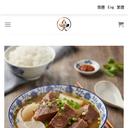
跳
簡體
Eng
繁體
到
内
容