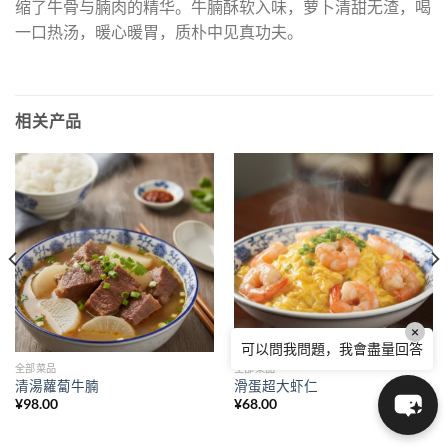
缩了牛骨与腩肉的精华。牛腩酥软入味，萝卜清甜无渣，喝
一口热汤，暖心暖胃，质朴中见真功夫。
相关产品
×
可以問我問題，我會盡量回答
全部菜品
全部菜品
清湯蘿蔔牛腩
滑蛋超大虾仁
¥
98.00
¥
68.00