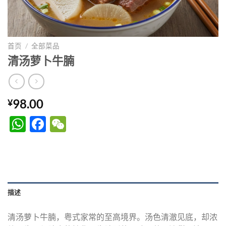
首页
/
全部菜品
清汤萝卜牛腩
98.00
¥
WhatsApp
Facebook
WeChat
描述
清汤萝卜牛腩，粤式家常的至高境界。汤色清澈见底，却浓